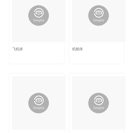
飞机床
机舱床