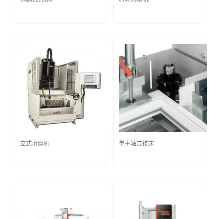
立式珩磨机
单主轴式镂床