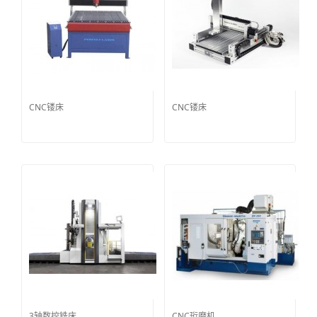
CNC镂床
CNC镂床
3轴数控铣床
CNC珩磨机