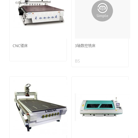
CNC镂床
3轴数控铣床
BS