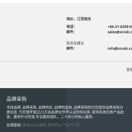
询价，订货相关
电话：
+86-21-6209-
邮件：
sales@siruki
投诉及建议
邮件：
info@siruki.
受
品牌采购
寻找品牌, 品牌采购, 品牌供应, 品牌制造商, 品牌采购网为您提供品牌采购分
类信息, 为您搜罗超过23万由品牌全世界认证的供应商, 提供各类优质产品批
发。服务针对性强,专业服务团队，二十四小时贴心服务。
友情链接:
德国blickle脚轮
重庆防火门生产厂家