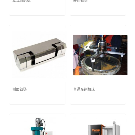
立式珩磨机
转角铰链
侧面铰链
普通车削机床