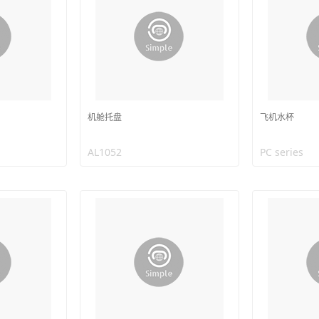
机舱托盘
飞机水杯
AL1052
PC series