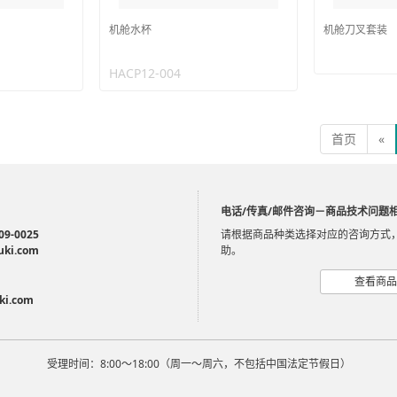
机舱水杯
机舱刀叉套装
HACP12-004
首页
«
电话/传真/邮件咨询－商品技术问题
09-0025
请根据商品种类选择对应的咨询方式
uki.com
助。
查看商品
ki.com
受理时间：8:00～18:00（周一～周六，不包括中国法定节假日）