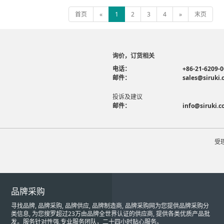
首页
«
1
2
3
4
»
末页
询价，订货相关
电话：
+86-21-6209-
邮件：
sales@siruki
投诉及建议
邮件：
info@siruki.
受
品牌采购
寻找品牌, 品牌采购, 品牌供应, 品牌制造商, 品牌采购网为您提供品牌采购分
类信息, 为您搜罗超过23万由品牌全世界认证的供应商, 提供各类优质产品批
发。服务针对性强,专业服务团队，二十四小时贴心服务。