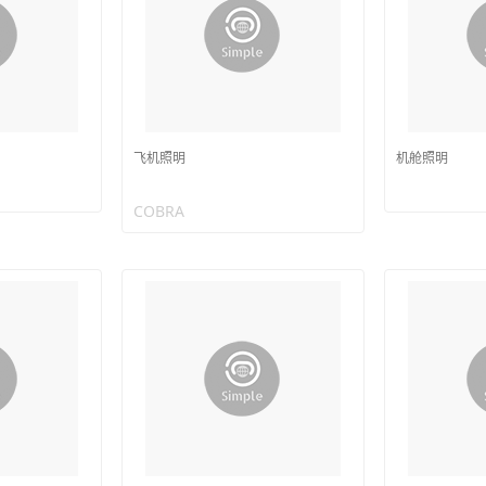
飞机照明
机舱照明
COBRA