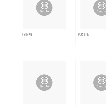
飞机照明
机舱照明