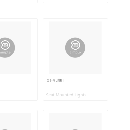
直升机照明
Seat Mounted Lights