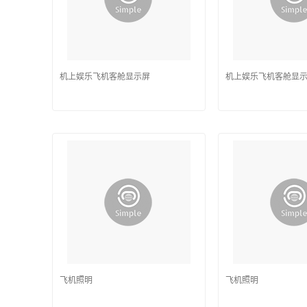
机上娱乐飞机客舱显示屏
机上娱乐飞机客舱显
飞机照明
飞机照明