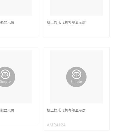
客舱显示屏
机上娱乐飞机客舱显示屏
客舱显示屏
机上娱乐飞机客舱显示屏
AMR4124