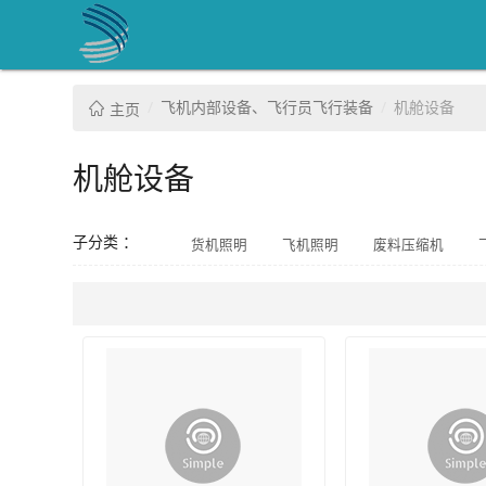
飞机内部设备、飞行员飞行装备
机舱设备
主页
机舱设备
子分类 ：
货机照明
飞机照明
废料压缩机