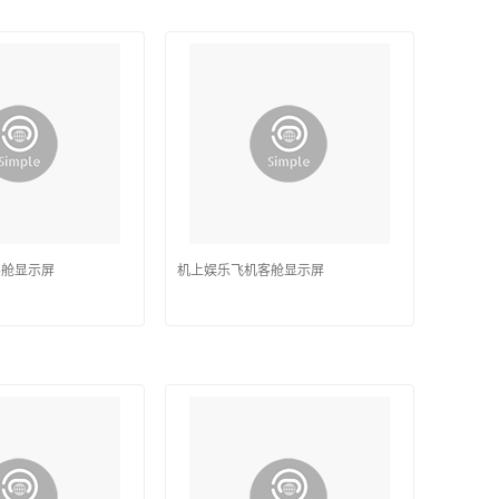
客舱显示屏
机上娱乐飞机客舱显示屏