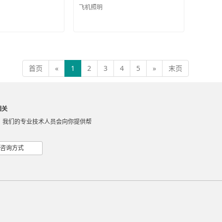
飞机照明
首页
«
1
2
3
4
5
»
末页
相关
，我们的专业技术人员会向你提供帮
咨询方式