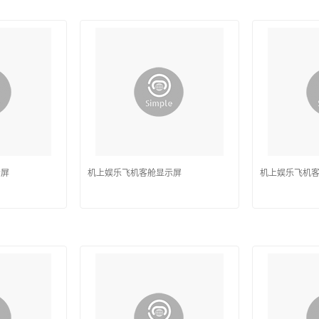
示屏
机上娱乐飞机客舱显示屏
机上娱乐飞机