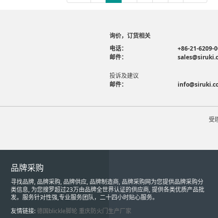
询价，订货相关
电话：
+86-21-6209-
邮件：
sales@siruki
投诉及建议
邮件：
info@siruki.
受
品牌采购
寻找品牌, 品牌采购, 品牌供应, 品牌制造商, 品牌采购网为您提供品牌采购分
类信息, 为您搜罗超过23万由品牌全世界认证的供应商, 提供各类优质产品批
发。服务针对性强,专业服务团队，二十四小时贴心服务。
友情链接:
德国blickle脚轮
重庆防火门生产厂家