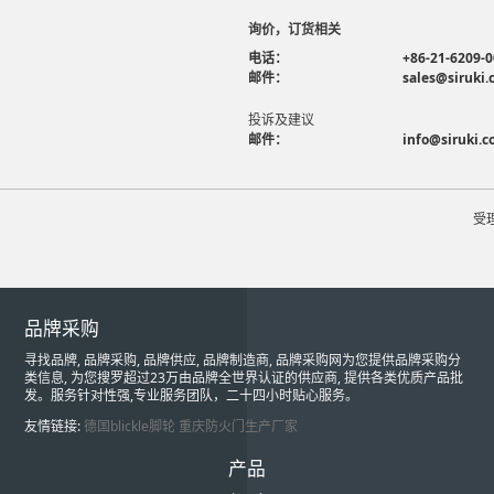
询价，订货相关
电话：
+86-21-6209-
邮件：
sales@siruki
投诉及建议
邮件：
info@siruki.
受
品牌采购
寻找品牌, 品牌采购, 品牌供应, 品牌制造商, 品牌采购网为您提供品牌采购分
类信息, 为您搜罗超过23万由品牌全世界认证的供应商, 提供各类优质产品批
发。服务针对性强,专业服务团队，二十四小时贴心服务。
友情链接:
德国blickle脚轮
重庆防火门生产厂家
产品