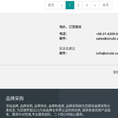
首页
«
1
2
3
»
末页
询价，订货相关
电话：
+86-21-6209-
邮件：
sales@siruki
投诉及建议
邮件：
info@siruki.
受
品牌采购
寻找品牌, 品牌采购, 品牌供应, 品牌制造商, 品牌采购网为您提供品牌采购分
类信息, 为您搜罗超过23万由品牌全世界认证的供应商, 提供各类优质产品批
发。服务针对性强,专业服务团队，二十四小时贴心服务。