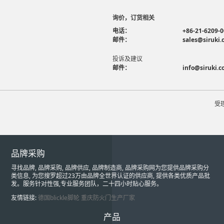
询价，订货相关
电话：
+86-21-6209-
邮件：
sales@siruki
投诉及建议
邮件：
info@siruki.
受
品牌采购
寻找品牌, 品牌采购, 品牌供应, 品牌制造商, 品牌采购网为您提供品牌采购分
类信息, 为您搜罗超过23万由品牌全世界认证的供应商, 提供各类优质产品批
发。服务针对性强,专业服务团队，二十四小时贴心服务。
友情链接:
德国blickle脚轮
重庆防火门生产厂家
产品