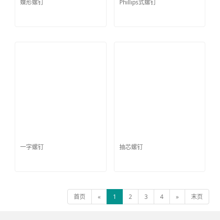
蝶形螺钉
Phillips式螺钉
一字螺钉
抽芯螺钉
首页
«
1
2
3
4
»
末页