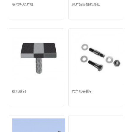
探险帆船游艇
巡游超级帆船游艇
蝶形螺钉
六角形头螺钉