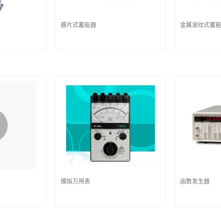
膜片式蓄能器
金属波纹式蓄
模拟万用表
函数发生器