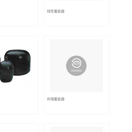
线性蓄能器
存储蓄能器