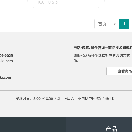
HGC 10 S 5
首页
«
1
电话/传真/邮件咨询－商品技术问题
09-0025
请根据商品种类选择对应的咨询方式
uki.com
助。
查看商品
ki.com
受理时间：8:00～18:00（周一～周六，不包括中国法定节假日）
产品