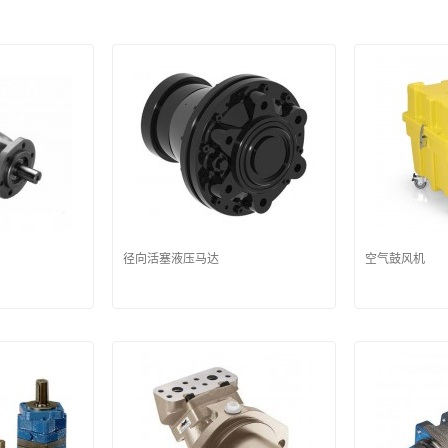
径向活塞液压马达
空气鼓风机