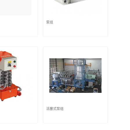
泵组
活塞式泵组