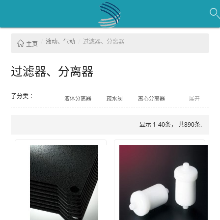
液动、气动
过滤器、分离器
主页
过滤器、分离器
子分类 ：
液体分离器
疏水阀
离心分离器
展开
滗析器
过滤器
芯式过滤器
分离器
压滤机
消声器
显示 1-40条， 共890条.
其他过滤材料和配件
空气过滤器
滤芯