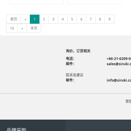
首页
«
1
2
3
4
5
6
7
8
9
10
»
末页
询价，订货相关
电话：
+86-21-6209-
邮件：
sales@siruki
投诉及建议
邮件：
info@siruki.
受
品牌采购