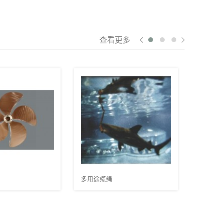
查看更多
球形阀
单
绳