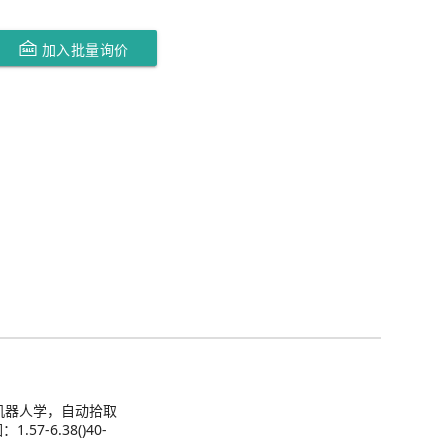
加入批量询价
为机器人学，自动拾取
57-6.38()40-