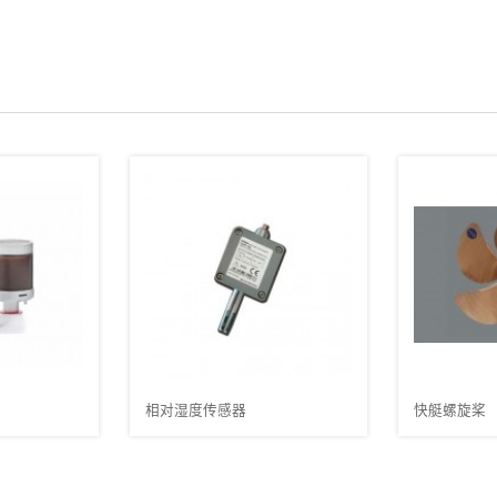
快艇螺旋桨
多用途缆