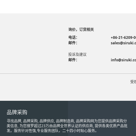
询价，订货相关
电话：
+86-21-6209-
邮件：
sales@siruki
投诉及建议
邮件：
info@siruki.
受
品牌采购
寻找品牌, 品牌采购, 品牌供应, 品牌制造商, 品牌采购网为您提供品牌采购分
类信息, 为您搜罗超过23万由品牌全世界认证的供应商, 提供各类优质产品批
发。服务针对性强,专业服务团队，二十四小时贴心服务。