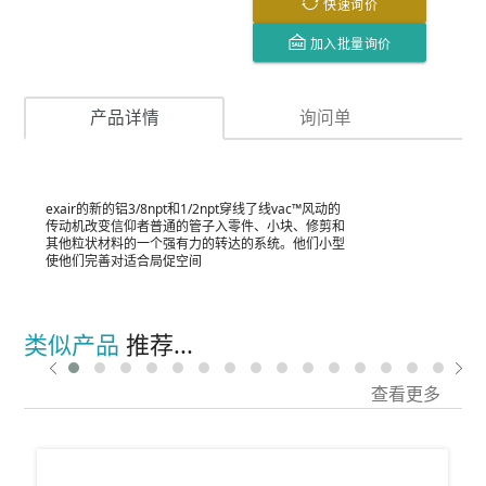
快速询价
加入批量询价
产品详情
询问单
exair的新的铝3/8npt和1/2npt穿线了线vac™风动的
传动机改变信仰者普通的管子入零件、小块、修剪和
其他粒状材料的一个强有力的转达的系统。他们小型
使他们完善对适合局促空间
类似产品
推荐...
查看更多