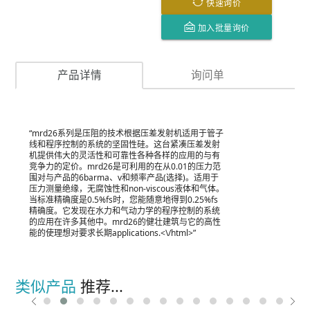
快速询价
加入批量询价
产品详情
询问单
“mrd26系列是压阻的技术根据压差发射机适用于管子
线和程序控制的系统的坚固性硅。这台紧凑压差发射
机提供伟大的灵活性和可靠性各种各样的应用的与有
竞争力的定价。mrd26是可利用的在从0.01的压力范
围对与产品的6barma、v和频率产品(选择)。适用于
压力测量绝缘，无腐蚀性和non-viscous液体和气体。
当标准精确度是0.5%fs时，您能随意地得到0.25%fs
精确度。它发现在水力和气动力学的程序控制的系统
的应用在许多其他中。mrd26的健壮建筑与它的高性
能的使理想对要求长期applications.<\/html>”
类似产品
推荐...