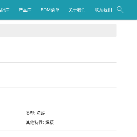
品牌库
产品库
BOM清单
关于我们
联系我们
类型:
母端
其他特性:
焊接