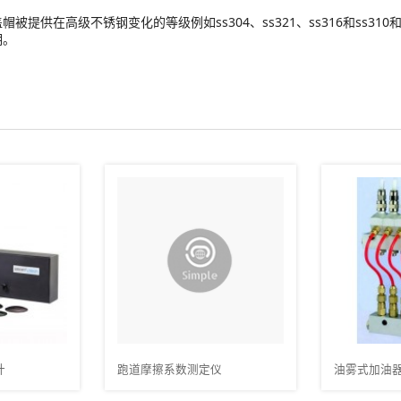
高级不锈钢变化的等级例如ss304、ss321、ss316和ss310和在i
明。
数测定仪
油雾式加油器
红外