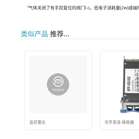
“气体关闭了有手控复位的阀门l.c。低电子消耗量(2w)或袖珍型。
类似产品
推荐...
光学发送-接收器
船舶用护舷