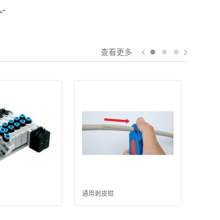
”
查看更多
蒸汽涡轮机
飞
钳