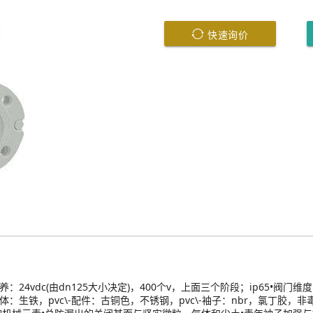
快速询价
24vdc(由dn125大小决定)，400个v，上面三个阶段；ip65•阀门维度：
\-身体：生铁，pvc\-配件：古铜色，不锈钢，pvc\-袖子：nbr，氯丁胶，