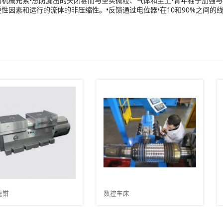
机械元素•总防漏出的关闭甚而与坚实微粒、气体和尘土•青年袖子加强与
因素和运行的流体的非压缩性。•反馈通过电位器•在10和90%之间的
数控车床
操舵座椅