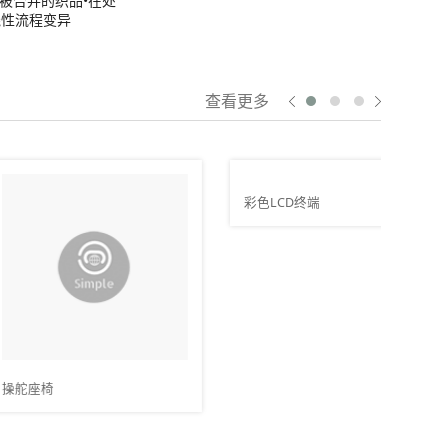
被合并的织品•在处
线性流程变异
查看更多
电池
彩色LCD终端