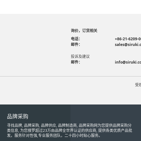
询价，订货相关
电话：
+86-21-6209-
邮件：
sales@siruki
投诉及建议
邮件：
info@siruki.
受
品牌采购
寻找品牌, 品牌采购, 品牌供应, 品牌制造商, 品牌采购网为您提供品牌采购分
类信息, 为您搜罗超过23万由品牌全世界认证的供应商, 提供各类优质产品批
发。服务针对性强,专业服务团队，二十四小时贴心服务。