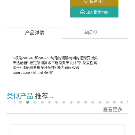
快速询价
加入批量询价
产品详情
询问单
“-极端cat-v40和cat-v50纺锤的精确陡峭的逐渐变得尖
细适配器\-稳定感谢高水平逐渐变细设计的\-反复性高
水平\-适配器变形多种多样\-能为碾碎和钻
operations<\/html>使用”
类似产品
推荐...
查看更多