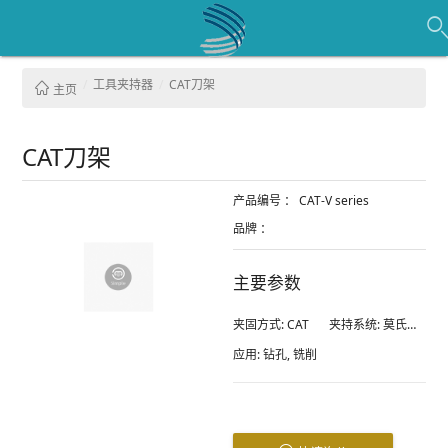
工具夹持器
CAT刀架
主页
CAT刀架
产品编号 ：
CAT-V series
品牌 ：
主要参数
夹固方式:
CAT
夹持系统:
莫氏锥度
应用:
钻孔, 铣削