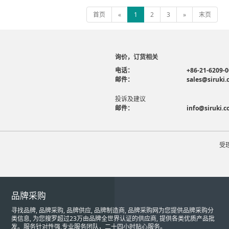
首页
«
1
2
3
»
末页
询价，订货相关
电话：
+86-21-6209-
邮件：
sales@siruki
投诉及建议
邮件：
info@siruki.
受
品牌采购
寻找品牌, 品牌采购, 品牌供应, 品牌制造商, 品牌采购网为您提供品牌采购分
类信息, 为您搜罗超过23万由品牌全世界认证的供应商, 提供各类优质产品批
发。服务针对性强,专业服务团队，二十四小时贴心服务。